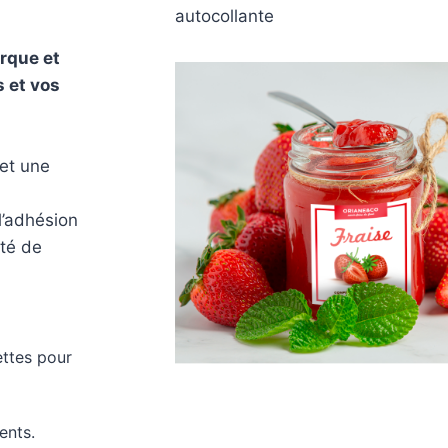
rque et
s et vos
 et une
l’adhésion
été de
ettes pour
ents.